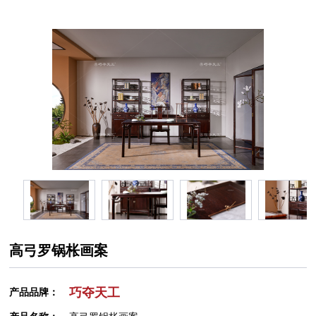
高弓罗锅枨画案
巧夺天工
产品品牌：