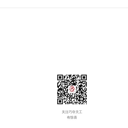
关注巧夺天工
有惊喜