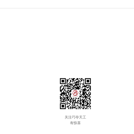
关注巧夺天工
有惊喜