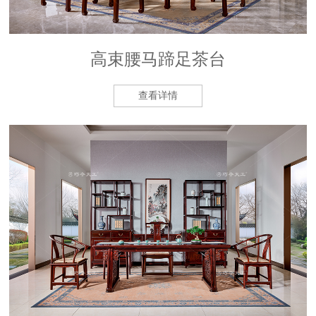
高束腰马蹄足茶台
查看详情