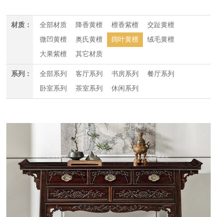
材质：
全部材质
降香黄檀
檀香紫檀
交趾黄檀
微凹黄檀
奥氏黄檀
阔叶黄檀
绒毛黄檀
大果紫檀
其它材质
系列：
全部系列
客厅系列
书房系列
餐厅系列
卧室系列
茶室系列
休闲系列