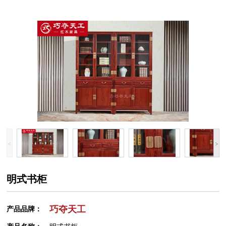
明式书柜
巧夺天工
产品品牌：